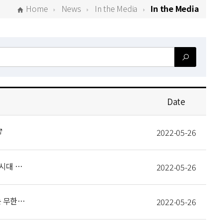
Home
News
In the Media
In the Media
Date
2022-05-26
[21.07.02] 실험실 밖으로 나온 '양자 기술'…절대 보안·초고속PC 시대 연다
2022-05-26
[21.05.07] 인류난제 푼 '수학스타'의 첫 꿈은 시인… 경계 넘나드는 무한한 상상력이 나의 힘
2022-05-26