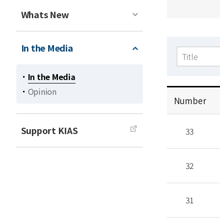
Whats New
In the Media
검색
In the Media
Opinion
Number
공
Support KIAS
지
33
사
항
32
목
록
31