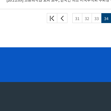
처음
이전
31
32
33
34
목록
목록