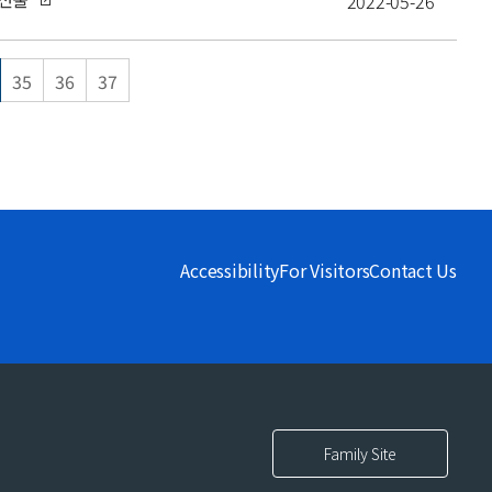
2022-05-26
35
36
37
Accessibility
For Visitors
Contact Us
Family Site