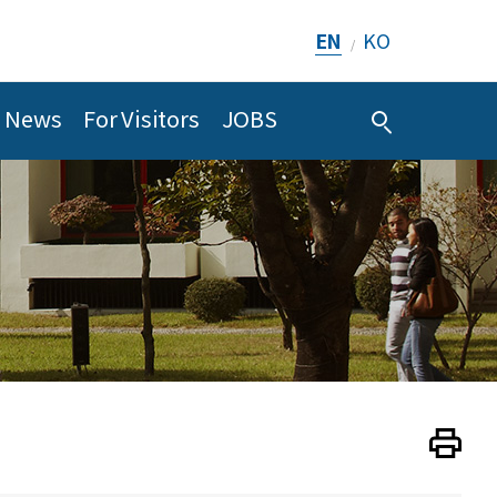
EN
KO
/
News
For Visitors
JOBS
Print