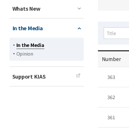
Whats New
In the Media
검색
In the Media
Opinion
Number
공
Support KIAS
지
363
사
항
362
목
록
361