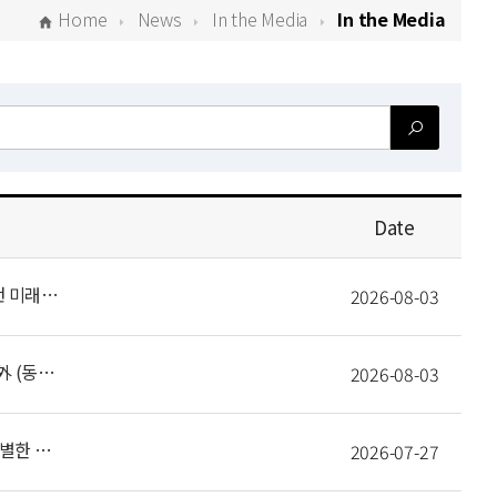
Home
News
In the Media
In the Media
Date
“AI 시대 인간의 가치는 무엇인가”…카오스재단, 석학 6인이 풀어낸 미래의 질문 (이데일리)
2026-08-03
[사이언스게시판] 과기정통부, 한계도전 R&D 성과확산 방안 모색 外 (동아사이언스)
2026-08-03
‘수학으로 바라본 악기의 소리’…대관령음악제서 열린 수학자의 특별한 강연 (강원도민일보)
2026-07-27