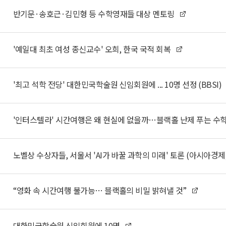
반기문·송호근·김민형 등 수학영재들 대상 멘토링
'예일대 최초 여성 종신교수' 오희, 한국 국적 회복
'최고 석학 전당' 대한민국학술원 신임회원에 ... 10명 선정 (BBSI)
'인터스텔라' 시간여행은 왜 현실에 없을까…블랙홀 난제 푸는 수
노벨상 수상자들, 서울서 'AI가 바꿀 과학의 미래' 토론 (아시아경제
“영화 속 시간여행 불가능… 블랙홀의 비밀 밝혀낼 것”
대한민국학술원 신임회원에 10명