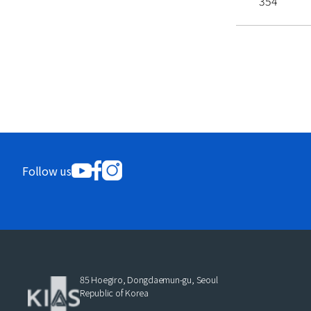
354
Follow us
85 Hoegiro, Dongdaemun-gu, Seoul
Republic of Korea