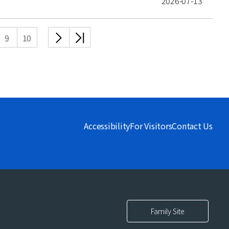
2026-07-13
다음
끝
9
10
목록
목록
Accessibility
For Visitors
Contact Us
Family Site