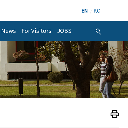
EN
KO
/
News
For Visitors
JOBS
Print