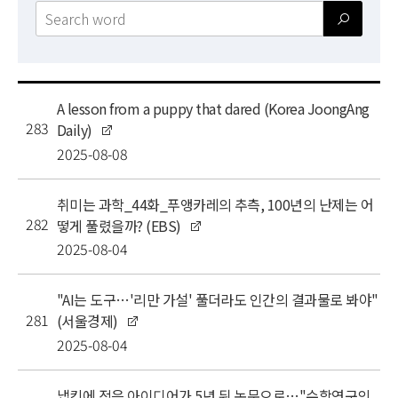
News
For Visitors
JOBS
공
A lesson from a puppy that dared (Korea JoongAng
지
283
Daily)
사
2025-08-08
항
목
록
취미는 과학_44화_푸앵카레의 추측, 100년의 난제는 어
282
떻게 풀렸을까? (EBS)
2025-08-04
"AI는 도구…'리만 가설' 풀더라도 인간의 결과물로 봐야"
281
(서울경제)
2025-08-04
냅킨에 적은 아이디어가 5년 뒤 논문으로…"수학연구의