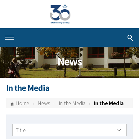
About KIAS
News
People
Schools
In the Media
Centers & Programs
Home
News
In the Media
In the Media
Activities
Publications
검색