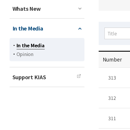
Whats New
In the Media
검색
In the Media
Opinion
Number
공
Support KIAS
지
313
사
항
312
목
록
311