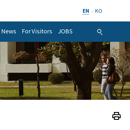
EN
KO
/
News
For Visitors
JOBS
Print