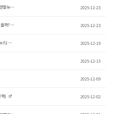
[과학스냅] 고등과학원, '체셔 고양이는 무슨 꽃을 물었을까' 공연 (연합뉴스)
2025-12-23
"양자컴퓨터 관련 오해가 많다"…양자컴 개발, 우린 어느 단계에 있을까? (프레시안)
2025-12-23
한국과학상에 차재춘·손영우, 한국공학상에 김상욱·이행기 (연합뉴스)
2025-12-19
2025-12-15
2025-12-09
일렉)
2025-12-02
“꿈속에서 30년 난제가 풀렸다”…수면 중에 일하는 두뇌의 신비 (Kormedi)