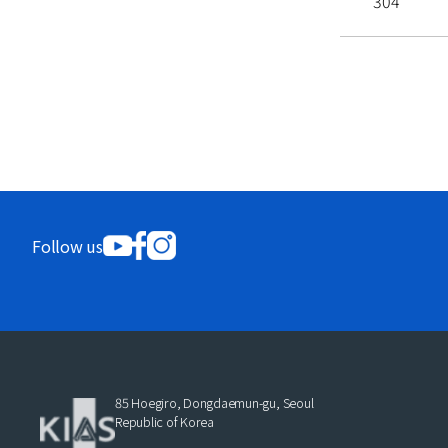
304
Follow us
85 Hoegiro, Dongdaemun-gu, Seoul
Republic of Korea