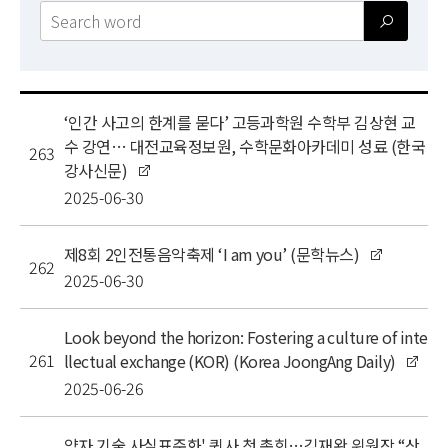
News
For Visitors
JOBS
공
‘인간 사고의 한계를 묻다’ 고등과학원 수학부 김상현 교
지
수 강연… 대전교육정보원, 수학문화아카데미 성료 (한국
사
263
강사신문)
항
2025-06-30
목
록
제8회 2인전통음악축제 ‘I am you’ (문학뉴스)
262
2025-06-30
Look beyond the horizon: Fostering a culture of inte
261
llectual exchange (KOR) (Korea JoongAng Daily)
2025-06-26
양자 기술 사실표준화' 퀸사 첫 총회…김재완 위원장 “산