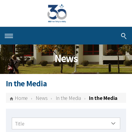
About KIAS
News
People
Schools
In the Media
Centers & Programs
Home
News
In the Media
In the Media
Activities
Publications
검색