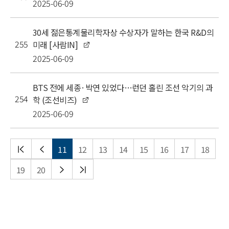
2025-06-09
30세 젊은통계물리학자상 수상자가 말하는 한국 R&D의
255
미래 [사람IN]
2025-06-09
BTS 전에 세종·박연 있었다…런던 홀린 조선 악기의 과
254
학 (조선비즈)
2025-06-09
처음
이전
11
12
13
14
15
16
17
18
목록
목록
다음
끝
19
20
목록
목록